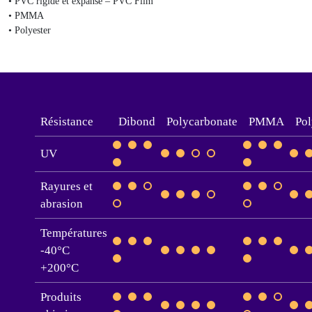
• PVC rigide et expansé – PVC Film
• PMMA
• Polyester
Résistance
Dibond
Polycarbonate
PMMA
Pol
UV
Rayures et
abrasion
Températures
-40°C
+200°C
Produits