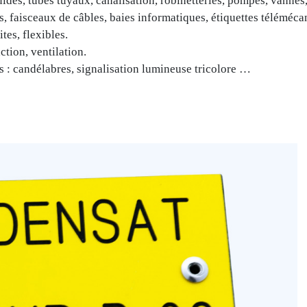
luides, tubes tuyaux, canalisation, robinetteries, pompes, vannes
es, faisceaux de câbles, baies informatiques, étiquettes téléméca
tes, flexibles.
ction, ventilation.
cs : candélabres, signalisation lumineuse tricolore …