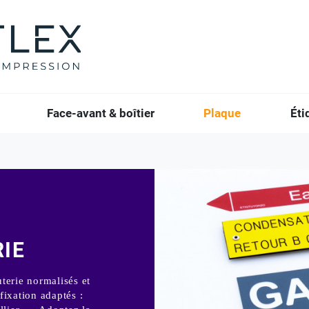
Face-avant & boîtier
Plaque
Éti
IE
terie normalisés et
fixation adaptés :